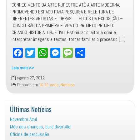
CONHECIMENTO DA ARTE RUPESTRE ATÉ A ARTE MODERNA,
E
PROMOVENDO ESPAÇO PARA PESQUISA E RELEITURA DE
11
DIFERENTES ARTISTAS E OBRAS. FOTOS DA EXPOSIÇÃO –
ANOS
CONCLUSÃO DA PRIMEIRA ETAPA DO PROJETO PROJETO:
CRIANDO HISTÓRIA OBJETIVO: Estimular o leitor a criar e
interpretar imagens e textos, tornar familiar o processo […]
Fa
T
W
M
M
Sh
ce
wi
ha
es
es
ar
Leia mais>>
bo
tt
ts
se
sa
e
Projetos
agosto 27, 2012
ok
er
Ap
ng
ge
que
Postado em
10-11 anos
,
Notícias
educaora
p
er
Janaina
trabalha
Últimas Notícias
em
sala
Novembro Azul
Mês das crianças, pura diversão!
Oficina de percussão