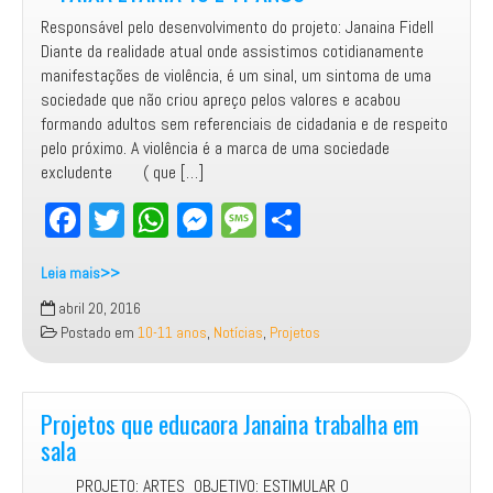
Responsável pelo desenvolvimento do projeto: Janaina Fidell
Diante da realidade atual onde assistimos cotidianamente
manifestações de violência, é um sinal, um sintoma de uma
sociedade que não criou apreço pelos valores e acabou
formando adultos sem referenciais de cidadania e de respeito
pelo próximo. A violência é a marca de uma sociedade
excludente ( que […]
Fa
T
W
M
M
Sh
ce
wi
ha
es
es
ar
Leia mais>>
bo
tt
ts
se
sa
e
PROJETO
abril 20, 2016
ok
er
Ap
ng
ge
DIVERSIDADE
Postado em
10-11 anos
,
Notícias
,
Projetos
E
p
er
VALORES
HUMANOS
–
Projetos que educaora Janaina trabalha em
FAIXA
sala
ETÁRIA
PROJETO: ARTES OBJETIVO: ESTIMULAR O
10